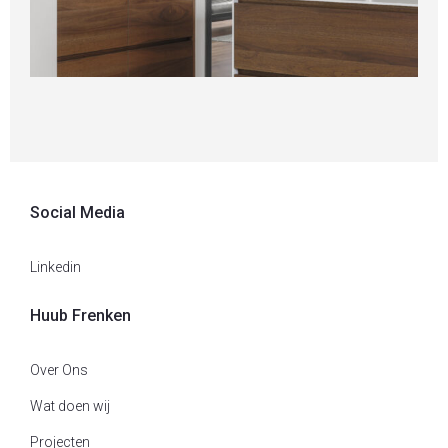
Verbouw en aanbouw woonhuis Heythuysen
F
Nieuwbouw
,
Particulier
,
Wonen
K
Social Media
Linkedin
Huub Frenken
Over Ons
Wat doen wij
Projecten