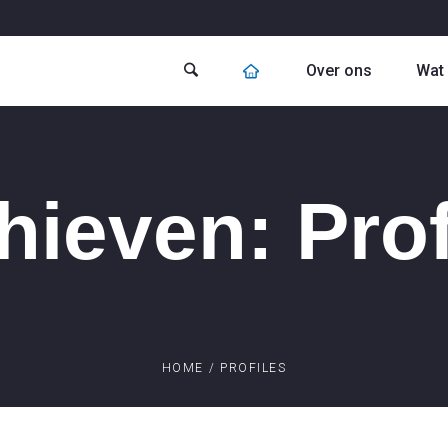
Over ons
Wat 
hieven:
Prof
HOME
/
PROFILES