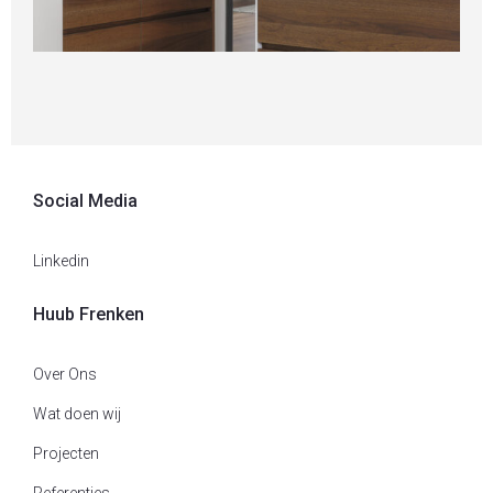
Verbouw en aanbouw woonhuis Heythuysen
F
Nieuwbouw
,
Particulier
,
Wonen
K
Social Media
Linkedin
Huub Frenken
Over Ons
Wat doen wij
Projecten
Referenties