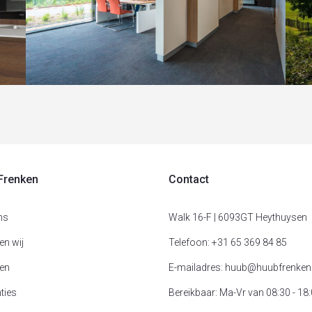
n
Freddomatic
Sc
Kantoor
,
Nieuwbouw
Ho
Frenken
Contact
ns
Walk 16-F | 6093GT Heythuysen
en wij
Telefoon: +31 65 369 84 85
ten
E-mailadres: huub@huubfrenken.
ties
Bereikbaar: Ma-Vr van 08:30 - 18