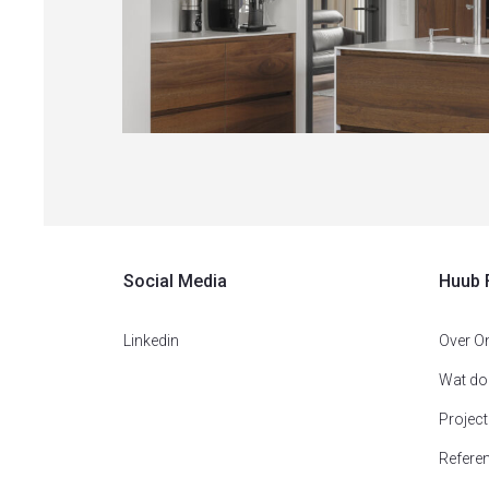
Verbouw en aanbouw woonhuis Heythuyse
Nieuwbouw
,
Particulier
,
Wonen
Social Media
Huub 
Linkedin
Over O
Wat do
Projec
Referen