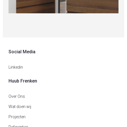
Verbouw en aanbouw woonhuis Heythuysen
F
Nieuwbouw
,
Particulier
,
Wonen
K
Social Media
Linkedin
Huub Frenken
Over Ons
Wat doen wij
Projecten
Referenties